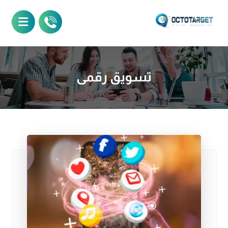
تسويق رقمى