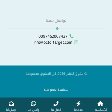
تواصل معنا
0097452007427
info@octo-target.com
© حقوق النشر 2026. كل الحقوق محفوظة.
سياسة الخصوصية
الأساسية
خدماتنا
اتصل بنا
واتس اب
ارسل لنا